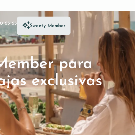
0 65 65
Sweety Member
 Member para
ajas exclusivas