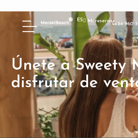
ES
Mi reserva
+34 960 3
Únete a Sweety
disfrutar de vent