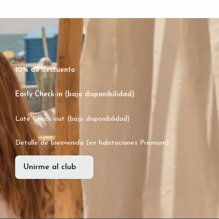
10% de descuento
Early Check-in (bajo disponibilidad)
Late Check-out (bajo disponibilidad)
Detalle de bienvenida (en habitaciones Premium)
Unirme al club