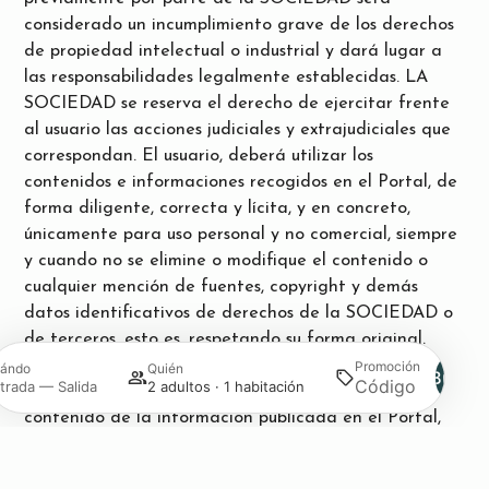
considerado un incumplimiento grave de los derechos
de propiedad intelectual o industrial y dará lugar a
las responsabilidades legalmente establecidas. LA
SOCIEDAD se reserva el derecho de ejercitar frente
al usuario las acciones judiciales y extrajudiciales que
correspondan.
El usuario, deberá utilizar los
contenidos e informaciones recogidos en el Portal, de
forma diligente, correcta y lícita, y en concreto,
únicamente para uso personal y no comercial, siempre
y cuando no se elimine o modifique el contenido o
cualquier mención de fuentes, copyright y demás
datos identificativos de derechos de la SOCIEDAD o
de terceros, esto es, respetando su forma original.
Queda prohibida cualquier reproducción o copia,
Promoción
ándo
Quién
Buscar
trada — Salida
2 adultos · 1 habitación
distribución o publicación, de cualquier clase, del
contenido de la información publicada en el Portal,
sin autorización previa y por escrito de la SOCIEDAD .
Gestiona tu reserva
Acceder / Registrarse
Gestiona tu reserva