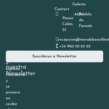
Galería
Contact
,
46137
,
Puebla
Paseo
de
Colón,
Farnals
33
recepcion@merakibeachhot
+34 960 30 65 65
Suscríbete
Suscribirse a Newsletter
Suscríbete
a
a
nuestra
nuestra
Newsletter
Newsletter
y
sé
primero
en
recibir