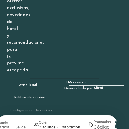
ofertas
exclusivas,
novedades
del
hotel
y
recomendaciones
para
tu
próxima
escapada.
Mi reserva
Aviso legal
Desarrollado por
Mirai
Política de cookies
Configuración de cookies
Promoción
ándo
Quién
Buscar
trada — Salida
2 adultos · 1 habitación