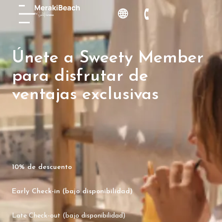
Únete a Sweety Member
para disfrutar de
ventajas exclusivas
10% de descuento
Early Check-in (bajo disponibilidad)
Late Check-out (bajo disponibilidad)