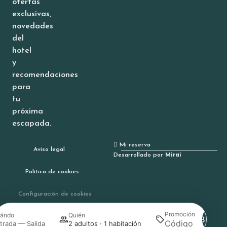
ofertas
exclusivas,
novedades
del
hotel
y
recomendaciones
para
tu
próxima
escapada.
Mi reserva
Aviso legal
Desarrollado por
Mirai
Política de cookies
Configuración de cookies
Promoción
ándo
Quién
Buscar
trada — Salida
2 adultos · 1 habitación