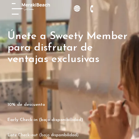
Únete a Sweety Member
para disfrutar de
ventajas exclusivas
10% de descuento
Early Check-in (bajo disponibilidad)
Late Check-out (bajo disponibilidad)