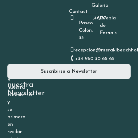
Galería
Contact
,
46137
,
Puebla
Paseo
de
Colón,
Farnals
33
recepcion@merakibeachhot
+34 960 30 65 65
Suscríbete
Suscribirse a Newsletter
Suscríbete
a
a
nuestra
nuestra
Newsletter
Newsletter
y
sé
primero
en
recibir